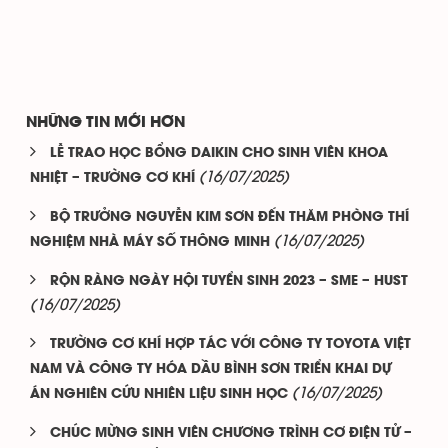
NHỮNG TIN MỚI HƠN
LỄ TRAO HỌC BỔNG DAIKIN CHO SINH VIÊN KHOA
(16/07/2025)
NHIỆT – TRƯỜNG CƠ KHÍ
BỘ TRƯỞNG NGUYỄN KIM SƠN ĐẾN THĂM PHÒNG THÍ
(16/07/2025)
NGHIỆM NHÀ MÁY SỐ THÔNG MINH
RỘN RÀNG NGÀY HỘI TUYỂN SINH 2023 – SME – HUST
(16/07/2025)
TRƯỜNG CƠ KHÍ HỢP TÁC VỚI CÔNG TY TOYOTA VIỆT
NAM VÀ CÔNG TY HÓA DẦU BÌNH SƠN TRIỂN KHAI DỰ
(16/07/2025)
ÁN NGHIÊN CỨU NHIÊN LIỆU SINH HỌC
CHÚC MỪNG SINH VIÊN CHƯƠNG TRÌNH CƠ ĐIỆN TỬ –