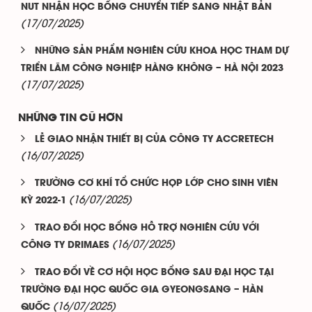
NUT NHẬN HỌC BỔNG CHUYỂN TIẾP SANG NHẬT BẢN
(17/07/2025)
NHỮNG SẢN PHẨM NGHIÊN CỨU KHOA HỌC THAM DỰ
TRIỂN LÃM CÔNG NGHIỆP HÀNG KHÔNG – HÀ NỘI 2023
(17/07/2025)
NHỮNG TIN CŨ HƠN
LỄ GIAO NHẬN THIẾT BỊ CỦA CÔNG TY ACCRETECH
(16/07/2025)
TRƯỜNG CƠ KHÍ TỔ CHỨC HỌP LỚP CHO SINH VIÊN
(16/07/2025)
KỲ 2022-1
TRAO ĐỔI HỌC BỔNG HỖ TRỢ NGHIÊN CỨU VỚI
(16/07/2025)
CÔNG TY DRIMAES
TRAO ĐỔI VỀ CƠ HỘI HỌC BỔNG SAU ĐẠI HỌC TẠI
TRƯỜNG ĐẠI HỌC QUỐC GIA GYEONGSANG – HÀN
(16/07/2025)
QUỐC