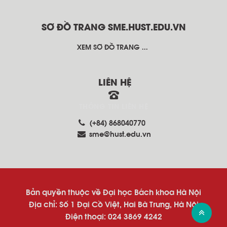
SƠ ĐỒ TRANG SME.HUST.EDU.VN
XEM SƠ ĐỒ TRANG ...
LIÊN HỆ
THÔNG TIN LIÊN HỆ
(+84) 868040770
sme@hust.edu.vn
Bản quyền thuộc về Đại học Bách khoa Hà Nội
Địa chỉ: Số 1 Đại Cồ Việt, Hai Bà Trưng, Hà Nội
Điện thoại: 024 3869 4242