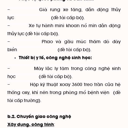
– Giá rung xe tăng, dẫn động thủy
lực (đề tài cấp bộ).
– Xe tự hành mini khoan nổ mìn dẫn động
thủy lực (đề tài cấp bộ).
– Phao và gầu múc thăm dò đáy
biển (đề tài cấp bộ).
Thiết bị y tế, công nghệ sinh học:
– Máy lắc ly tâm trong công nghệ sinh
học (đề tài cấp bộ).
– Hộp kỹ thuật xoay 3600 treo trần của hệ
thống oxy, khí nén trong phòng mổ bệnh viện (đề
tài cấp trường).
b.2. Chuyển giao công nghệ
:
Xây dựng, công trình