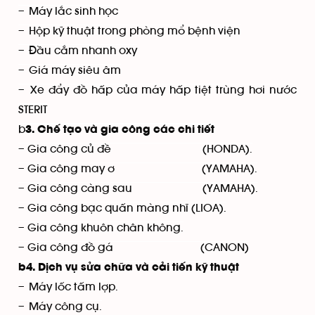
– Máy lắc sinh học
– Hộp kỹ thuật trong phòng mổ bệnh viện
– Đầu cắm nhanh oxy
– Giá máy siêu âm
– Xe đẩy đồ hấp của máy hấp tiệt trùng hơi nước
STERIT
b
3. Chế tạo và gia công các chi tiết
– Gia công củ đề (HONDA).
– Gia công may ơ (YAMAHA).
– Gia công càng sau (YAMAHA).
– Gia công bạc quấn màng nhĩ (LIOA).
– Gia công khuôn chân không.
– Gia công đồ gá (CANON)
b4. Dịch vụ sửa chữa và cải tiến kỹ thuật
– Máy lốc tấm lợp.
– Máy công cụ.