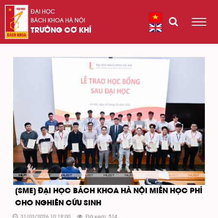
ĐẠI HỌC
BÁCH KHOA HÀ NỘI
TRƯỜNG CƠ KHÍ
[SME] ĐẠI HỌC BÁCH KHOA HÀ NỘI MIỄN HỌC PHÍ
CHO NGHIÊN CỨU SINH
31/03/2026 10:19:00
Đã xem: 514