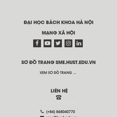
ĐẠI HỌC BÁCH KHOA HÀ NỘI
MẠNG XÃ HỘI
SƠ ĐỒ TRANG SME.HUST.EDU.VN
XEM SƠ ĐỒ TRANG ...
LIÊN HỆ
THÔNG TIN LIÊN HỆ
(+84) 868040770