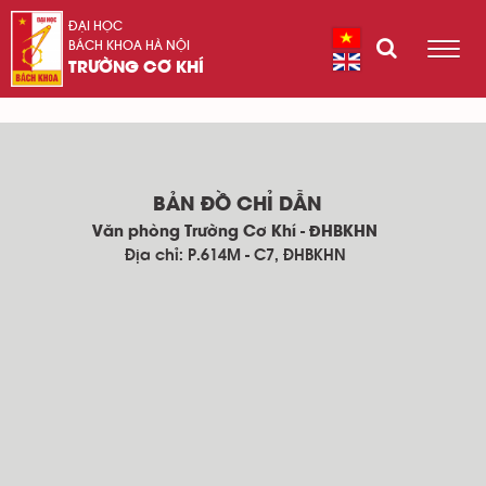
ĐẠI HỌC
BÁCH KHOA HÀ NỘI
TRƯỜNG CƠ KHÍ
BẢN ĐỒ CHỈ DẪN
Văn phòng Trường Cơ Khí - ĐHBKHN
Địa chỉ: P.614M - C7, ĐHBKHN