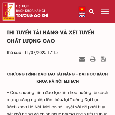
ĐẠI HỌC
BÁCH KHOA HÀ NỘI
TRƯỜNG CƠ KHÍ
THI TUYỂN TÀI NĂNG VÀ XÉT TUYỂN
CHẤT LƯỢNG CAO
Thứ sáu - 11/07/2025 17:15
CHƯƠNG TRÌNH ĐÀO TẠO TÀI NĂNG – ĐẠI HỌC BÁCH
KHOA HÀ NỘI ELITECH
– Các chương trình đào tạo tinh hoa hướng tới cách
mạng công nghiệp lần thứ 4 tại Trường Đại học
Bách khoa Hà Nội. Một cơ hội tuyệt vời để phát huy
hết khả năng và chinh phục những chân trời tri thức