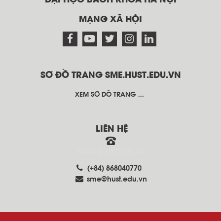
ĐẠI HỌC BÁCH KHOA HÀ NỘI
MẠNG XÃ HỘI
SƠ ĐỒ TRANG SME.HUST.EDU.VN
XEM SƠ ĐỒ TRANG ...
LIÊN HỆ
THÔNG TIN LIÊN HỆ
(+84) 868040770
sme@hust.edu.vn