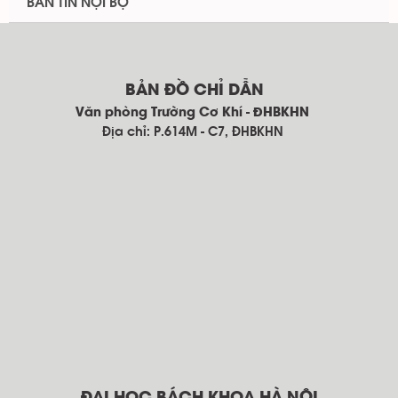
BẢN TIN NỘI BỘ
BẢN ĐỒ CHỈ DẪN
Văn phòng Trường Cơ Khí - ĐHBKHN
Địa chỉ: P.614M - C7, ĐHBKHN