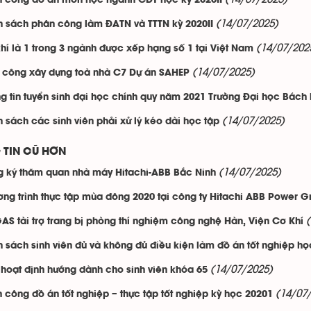
 công đồ án môn học ngành CĐT học kỳ 2020II
(14/07/2025)
 sách phân công làm ĐATN và TTTN kỳ 2020II
(14/07/202
hí là 1 trong 3 ngành được xếp hạng số 1 tại Việt Nam
(14/07/2025)
 công xây dựng toà nhà C7 Dự án SAHEP
g tin tuyển sinh đại học chính quy năm 2021 Trường Đại học Bách
(14/07/2025)
 sách các sinh viên phải xử lý kéo dài học tập
 TIN CŨ HƠN
(14/07/2025)
 ký thăm quan nhà máy Hitachi-ABB Bắc Ninh
ng trình thực tập mùa đông 2020 tại công ty Hitachi ABB Power G
AS tài trợ trang bị phòng thí nghiệm công nghệ Hàn, Viện Cơ Khí
 sách sinh viên đủ và không đủ điều kiện làm đồ án tốt nghiệp họ
(14/07/2025)
 hoạt định hướng dành cho sinh viên khóa 65
(14/07
 công đồ án tốt nghiệp – thực tập tốt nghiệp kỳ học 20201