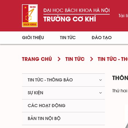
ĐẠI HỌC BÁCH KHOA HÀ NỘI
Tài l
TRƯỜNG CƠ KHÍ
GIỚI THIỆU
TIN TỨC
ĐÀO TẠO
TRANG CHỦ
TIN TỨC
TIN TỨC - 
THÔN
TIN TỨC - THÔNG BÁO
Thứ hai
SỰ KIỆN
CÁC HOẠT ĐỘNG
BẢN TIN NỘI BỘ