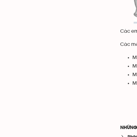
Các em
Các mã
M
M
M
M
NHỮNG