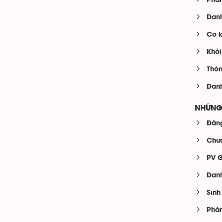
Phân
Danh
Cơ k
Khởi
Thôn
Danh
NHỮNG
Đăng
Chươ
PV G
Danh
Sinh
Phân