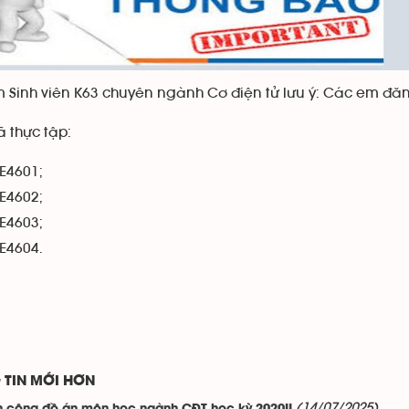
 Sinh viên K63 chuyên ngành Cơ điện tử lưu ý: Các em đăng
 thực tập:
E4601;
E4602;
E4603;
E4604.
 TIN MỚI HƠN
(14/07/2025)