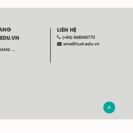
RANG
LIÊN HỆ
(+84) 868040770
.EDU.VN
sme@hust.edu.vn
ANG ...