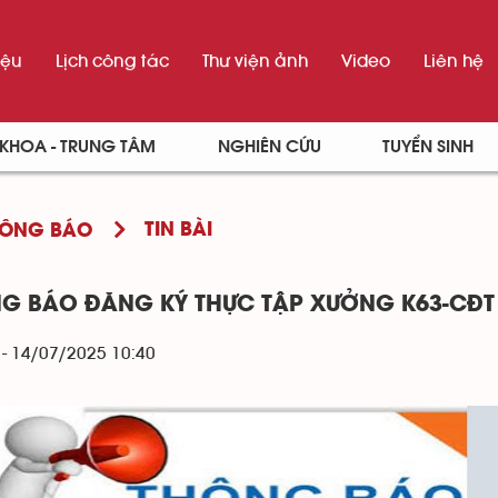
iệu
Lịch công tác
Thư viện ảnh
Video
Liên hệ
KHOA - TRUNG TÂM
NGHIÊN CỨU
TUYỂN SINH
TIN BÀI
THÔNG BÁO
G BÁO ĐĂNG KÝ THỰC TẬP XƯỞNG K63-CĐT
 - 14/07/2025 10:40