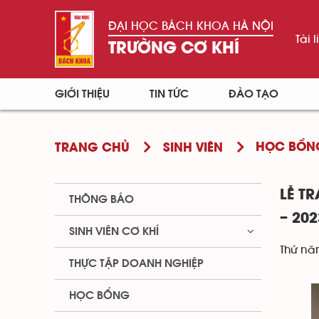
ĐẠI HỌC BÁCH KHOA HÀ NỘI
Tài l
TRƯỜNG CƠ KHÍ
GIỚI THIỆU
TIN TỨC
ĐÀO TẠO
HỌC BỔN
TRANG CHỦ
SINH VIÊN
LỄ T
THÔNG BÁO
– 202
SINH VIÊN CƠ KHÍ
Thứ nă
THỰC TẬP DOANH NGHIỆP
HỌC BỔNG