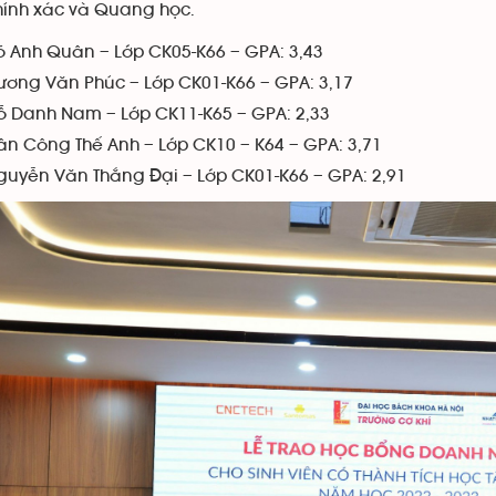
hính xác và Quang học.
õ Anh Quân – Lớp CK05-K66 – GPA: 3,43
ương Văn Phúc – Lớp CK01-K66 – GPA: 3,17
ỗ Danh Nam – Lớp CK11-K65 – GPA: 2,33
rần Công Thế Anh – Lớp CK10 – K64 – GPA: 3,71
guyễn Văn Thắng Đại – Lớp CK01-K66 – GPA: 2,91