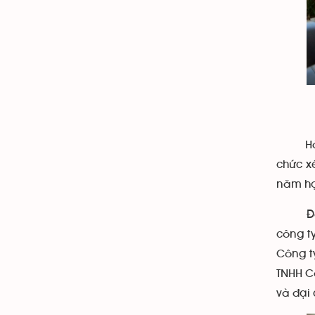
Hàng n
chức x
năm họ
Đến dự
công t
Công t
TNHH C
và đại 