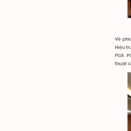
Về phí
Hiệu t
PGS. P
thuật 