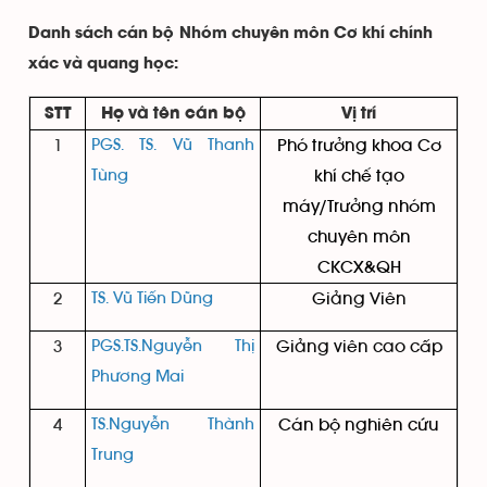
Danh sách cán bộ Nhóm chuyên môn Cơ khí chính
xác và quang học:
STT
Họ và tên cán bộ
Vị trí
1
PGS. TS. Vũ Thanh
Phó trưởng khoa Cơ
Tùng
khí chế tạo
máy/Trưởng nhóm
chuyên môn
CKCX&QH
2
TS. Vũ Tiến Dũng
Giảng Viên
3
PGS.TS.Nguyễn Thị
Giảng viên cao cấp
Phương Mai
4
TS.Nguyễn Thành
Cán bộ nghiên cứu
Trung