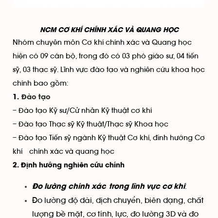
NCM CƠ KHÍ CHÍNH XÁC VÀ QUANG HỌC
Nhóm chuyên môn Cơ khí chính xác và Quang học
hiện có 09 cán bộ, trong đó có 03 phó giáo sư, 04 tiến
sỹ, 03 thạc sỹ. Lĩnh vực đào tạo và nghiên cứu khoa học
chính bao gồm:
1.
Đào tạo
– Đào tạo Kỹ sư/Cử nhân Kỹ thuật cơ khí
– Đào tạo Thạc sỹ Kỹ thuật/Thạc sỹ Khoa học
– Đào tạo Tiến sỹ ngành Kỹ thuật Cơ khí, đinh hướng Cơ
khí chính xác và quang học
2. Định hướng nghiên cứu chính
:
Đo lường chính xác
trong lĩnh vực cơ khí
Đo lường độ dài, dịch chuyển, biên dạng, chất
lượng bề mặt, cơ tính, lực, đo lường 3D và đo