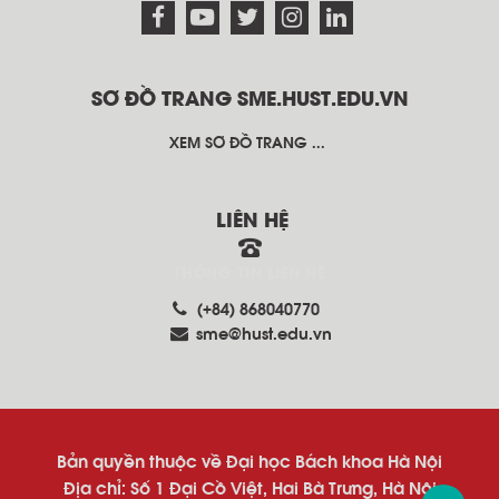
SƠ ĐỒ TRANG SME.HUST.EDU.VN
XEM SƠ ĐỒ TRANG ...
LIÊN HỆ
THÔNG TIN LIÊN HỆ
(+84) 868040770
sme@hust.edu.vn
Bản quyền thuộc về Đại học Bách khoa Hà Nội
Địa chỉ: Số 1 Đại Cồ Việt, Hai Bà Trưng, Hà Nội