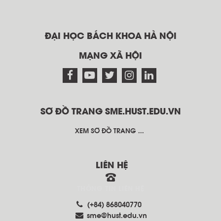
ĐẠI HỌC BÁCH KHOA HÀ NỘI
MẠNG XÃ HỘI
SƠ ĐỒ TRANG SME.HUST.EDU.VN
XEM SƠ ĐỒ TRANG ...
LIÊN HỆ
THÔNG TIN LIÊN HỆ
(+84) 868040770
sme@hust.edu.vn