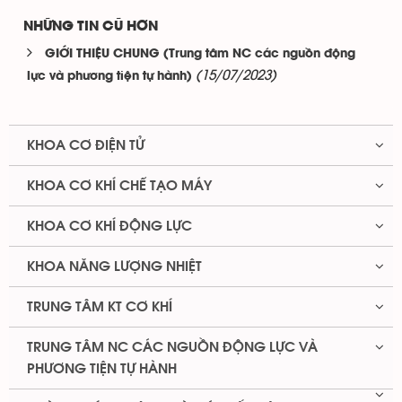
NHỮNG TIN CŨ HƠN
GIỚI THIỆU CHUNG (Trung tâm NC các nguồn động
(15/07/2023)
lực và phương tiện tự hành)
KHOA CƠ ĐIỆN TỬ
KHOA CƠ KHÍ CHẾ TẠO MÁY
KHOA CƠ KHÍ ĐỘNG LỰC
KHOA NĂNG LƯỢNG NHIỆT
TRUNG TÂM KT CƠ KHÍ
TRUNG TÂM NC CÁC NGUỒN ĐỘNG LỰC VÀ
PHƯƠNG TIỆN TỰ HÀNH