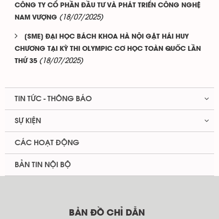
CÔNG TY CỔ PHẦN ĐẦU TƯ VÀ PHÁT TRIỂN CÔNG NGHỆ
(18/07/2025)
NAM VƯỢNG
[SME] ĐẠI HỌC BÁCH KHOA HÀ NỘI GẶT HÁI HUY
CHƯƠNG TẠI KỲ THI OLYMPIC CƠ HỌC TOÀN QUỐC LẦN
(18/07/2025)
THỨ 35
TIN TỨC - THÔNG BÁO
SỰ KIỆN
CÁC HOẠT ĐỘNG
BẢN TIN NỘI BỘ
BẢN ĐỒ CHỈ DẪN