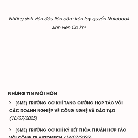
Những sinh viên đầu tiên cầm trên tay quyển Notebook
sinh viên Cơ khí.
NHỮNG TIN MỚI HƠN
[SME] TRƯỜNG CƠ KHÍ TĂNG CƯỜNG HỢP TÁC VỚI
CÁC DOANH NGHIỆP VỀ CÔNG NGHỆ VÀ ĐÀO TẠO
(18/07/2025)
[SME] TRƯỜNG CƠ KHÍ KÝ KẾT THỎA THUẬN HỢP TÁC
(18/07/2025)