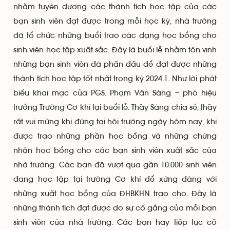
nhằm tuyên dương các thành tích học tập của các
bạn sinh viên đạt được trong mỗi học kỳ, nhà trường
đã tổ chức những buổi trao các dạng học bổng cho
sinh viên học tập xuất sắc. Đây là buổi lễ nhằm tôn vinh
những bạn sinh viên đã phấn đấu để đạt được những
thành tích học tập tốt nhất trong kỳ 2024.1. Như lời phát
biểu khai mạc của PGS. Phạm Văn Sáng – phó hiệu
trưởng Trường Cơ khí tại buổi lễ. Thầy Sáng chia sẻ, thầy
rất vui mừng khi đứng tại hội trường ngày hôm nay, khi
được trao những phần học bổng và những chứng
nhận học bổng cho các bạn sinh viên xuất sắc của
nhà trường. Các bạn đã vượt qua gần 10.000 sinh viên
đang học tập tại trường Cơ khí để xứng đáng với
những xuất học bổng của ĐHBKHN trao cho. Đây là
những thành tích đạt được do sự cố gắng của mỗi bạn
sinh viên của nhà trường. Các bạn hãy tiếp tục cố