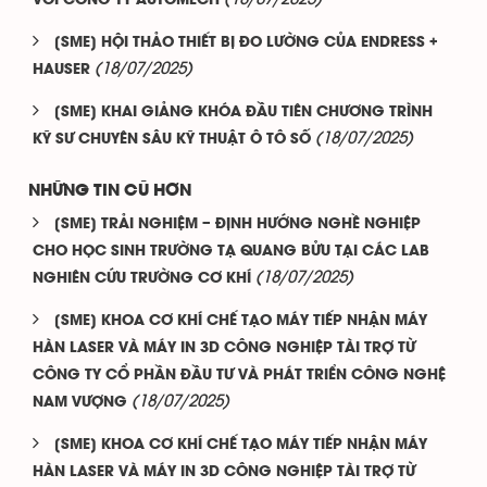
VỚI CÔNG TY AUTOMECH
[SME] HỘI THẢO THIẾT BỊ ĐO LƯỜNG CỦA ENDRESS +
(18/07/2025)
HAUSER
[SME] KHAI GIẢNG KHÓA ĐẦU TIÊN CHƯƠNG TRÌNH
(18/07/2025)
KỸ SƯ CHUYÊN SÂU KỸ THUẬT Ô TÔ SỐ
NHỮNG TIN CŨ HƠN
[SME] TRẢI NGHIỆM – ĐỊNH HƯỚNG NGHỀ NGHIỆP
CHO HỌC SINH TRƯỜNG TẠ QUANG BỬU TẠI CÁC LAB
(18/07/2025)
NGHIÊN CỨU TRƯỜNG CƠ KHÍ
[SME] KHOA CƠ KHÍ CHẾ TẠO MÁY TIẾP NHẬN MÁY
HÀN LASER VÀ MÁY IN 3D CÔNG NGHIỆP TÀI TRỢ TỪ
CÔNG TY CỔ PHẦN ĐẦU TƯ VÀ PHÁT TRIỂN CÔNG NGHỆ
(18/07/2025)
NAM VƯỢNG
[SME] KHOA CƠ KHÍ CHẾ TẠO MÁY TIẾP NHẬN MÁY
HÀN LASER VÀ MÁY IN 3D CÔNG NGHIỆP TÀI TRỢ TỪ