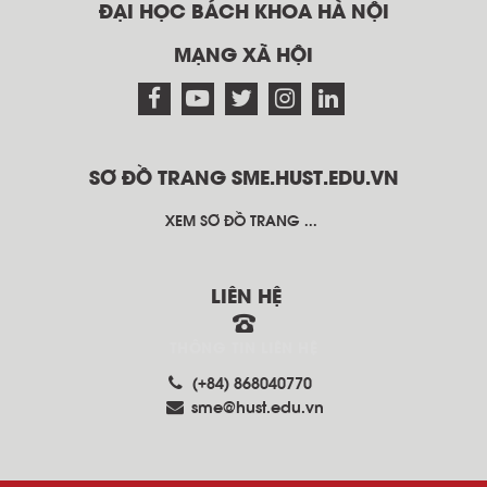
ĐẠI HỌC BÁCH KHOA HÀ NỘI
MẠNG XÃ HỘI
SƠ ĐỒ TRANG SME.HUST.EDU.VN
XEM SƠ ĐỒ TRANG ...
LIÊN HỆ
THÔNG TIN LIÊN HỆ
(+84) 868040770
sme@hust.edu.vn