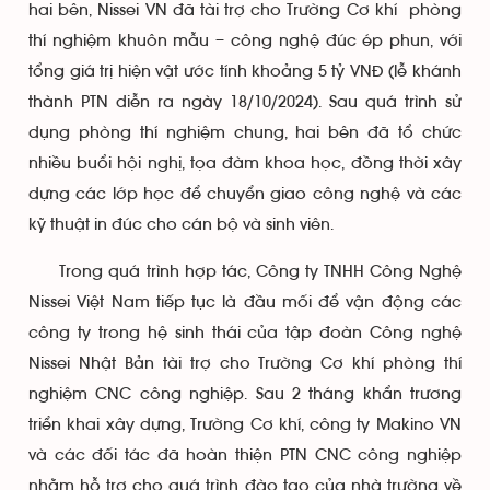
hai bên, Nissei VN đã tài trợ cho Trường Cơ khí phòng
thí nghiệm khuôn mẫu – công nghệ đúc ép phun, với
tổng giá trị hiện vật ước tính khoảng 5 tỷ VNĐ (lễ khánh
thành PTN diễn ra ngày 18/10/2024). Sau quá trình sử
dụng phòng thí nghiệm chung, hai bên đã tổ chức
nhiều buổi hội nghị, tọa đàm khoa học, đồng thời xây
dựng các lớp học để chuyển giao công nghệ và các
kỹ thuật in đúc cho cán bộ và sinh viên.
Trong quá trình hợp tác, Công ty TNHH Công Nghệ
Nissei Việt Nam tiếp tục là đầu mối để vận động các
công ty trong hệ sinh thái của tập đoàn Công nghệ
Nissei Nhật Bản tài trợ cho Trường Cơ khí phòng thí
nghiệm CNC công nghiệp. Sau 2 tháng khẩn trương
triển khai xây dựng, Trường Cơ khí, công ty Makino VN
và các đối tác đã hoàn thiện PTN CNC công nghiệp
nhằm hỗ trợ cho quá trình đào tạo của nhà trường về