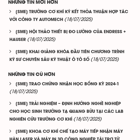
NHỮNG TIN MỚI HƠN
[SME] TRƯỜNG CƠ KHÍ KÝ KẾT THỎA THUẬN HỢP TÁC
(18/07/2025)
VỚI CÔNG TY AUTOMECH
[SME] HỘI THẢO THIẾT BỊ ĐO LƯỜNG CỦA ENDRESS +
(18/07/2025)
HAUSER
[SME] KHAI GIẢNG KHÓA ĐẦU TIÊN CHƯƠNG TRÌNH
(18/07/2025)
KỸ SƯ CHUYÊN SÂU KỸ THUẬT Ô TÔ SỐ
NHỮNG TIN CŨ HƠN
[SME] TRAO CHỨNG NHẬN HỌC BỔNG KỲ 2024-1
(18/07/2025)
[SME] TRẢI NGHIỆM – ĐỊNH HƯỚNG NGHỀ NGHIỆP
CHO HỌC SINH TRƯỜNG TẠ QUANG BỬU TẠI CÁC LAB
(18/07/2025)
NGHIÊN CỨU TRƯỜNG CƠ KHÍ
[SME] KHOA CƠ KHÍ CHẾ TẠO MÁY TIẾP NHẬN MÁY
HÀN LASER VÀ MÁY IN 3D CÔNG NGHIỆP TÀI TRỢ TỪ