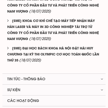
CÔNG TY CỔ PHẦN ĐẦU TƯ VÀ PHÁT TRIỂN CÔNG NGHỆ
(18/07/2025)
NAM VƯỢNG
[SME] KHOA CƠ KHÍ CHẾ TẠO MÁY TIẾP NHẬN MÁY
HÀN LASER VÀ MÁY IN 3D CÔNG NGHIỆP TÀI TRỢ TỪ
CÔNG TY CỔ PHẦN ĐẦU TƯ VÀ PHÁT TRIỂN CÔNG NGHỆ
(18/07/2025)
NAM VƯỢNG
[SME] ĐẠI HỌC BÁCH KHOA HÀ NỘI GẶT HÁI HUY
CHƯƠNG TẠI KỲ THI OLYMPIC CƠ HỌC TOÀN QUỐC LẦN
(18/07/2025)
THỨ 35
TIN TỨC - THÔNG BÁO
SỰ KIỆN
CÁC HOẠT ĐỘNG