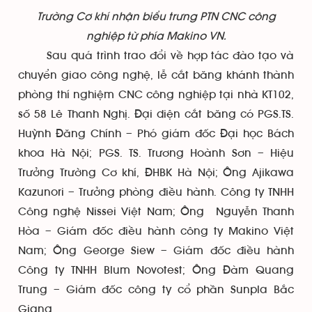
Trường Cơ khí nhận biểu trưng PTN CNC công
nghiệp từ phía Makino VN.
Sau quá trình trao đổi về hợp tác đào tạo và
chuyển giao công nghệ, lễ cắt băng khánh thành
phòng thí nghiệm CNC công nghiệp tại nhà KT102,
số 58 Lê Thanh Nghị. Đại diện cắt băng có PGS.TS.
Huỳnh Đăng Chính – Phó giám đốc Đại học Bách
khoa Hà Nội; PGS. TS. Trương Hoành Sơn – Hiệu
Trưởng Trường Cơ khí, ĐHBK Hà Nội; Ông Ajikawa
Kazunori – Trưởng phòng điều hành. Công ty TNHH
Công nghệ Nissei Việt Nam; Ông Nguyễn Thanh
Hòa – Giám đốc điều hành công ty Makino Việt
Nam; Ông George Siew – Giám đốc điều hành
Công ty TNHH Blum Novotest; Ông Đàm Quang
Trung – Giám đốc công ty cổ phần Sunpla Bắc
Giang.