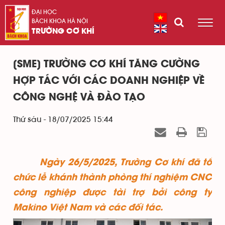
ĐẠI HỌC
BÁCH KHOA HÀ NỘI
TRƯỜNG CƠ KHÍ
[SME] TRƯỜNG CƠ KHÍ TĂNG CƯỜNG
HỢP TÁC VỚI CÁC DOANH NGHIỆP VỀ
CÔNG NGHỆ VÀ ĐÀO TẠO
Thứ sáu - 18/07/2025 15:44
Ngày 26/5/2025, Trường Cơ khí đã tổ
chức lễ khánh thành phòng thí nghiệm CNC
công nghiệp được tài trợ bởi công ty
Makino Việt Nam và các đối tác.