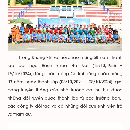
Trong không khí sôi nổi chào mừng 68 năm thành
lập đại học Bách khoa Hà Nội (15/10/1956 –
15/10/2024), đồng thời trường Cơ khí cũng chào mừng
03 năm ngày thành lập (08/10/2021 – 08/10/2024), giải
bóng truyền thống của nhà trường đã thu hút được
những đội tuyển được thành lập từ các trường bạn,
các công ty đối tác và cả những đội cựu sinh viên trở
về tham dự.