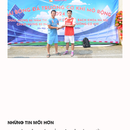
NHỮNG TIN MỚI HƠN