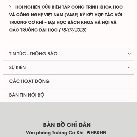
HỘI NGHIÊN CỨU BIÊN TẬP CÔNG TRÌNH KHOA HỌC
VÀ CÔNG NGHỆ VIỆT NAM (VASE) KÝ KẾT HỢP TÁC VỚI
TRƯỜNG CƠ KHÍ – ĐẠI HỌC BÁCH KHOA HÀ NỘI VÀ
(18/07/2025)
CÁC TRƯỜNG ĐẠI HỌC
TIN TỨC - THÔNG BÁO
SỰ KIỆN
CÁC HOẠT ĐỘNG
BẢN TIN NỘI BỘ
BẢN ĐỒ CHỈ DẪN
Văn phòng Trường Cơ Khí - ĐHBKHN