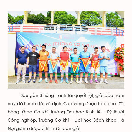
Sau gần 3 tiếng tranh tài quyết liệt, giải đấu năm
nay đã tìm ra đội vô địch, Cup vàng được trao cho đội
bóng Khoa Cơ khí Trường Đại học Kinh tế – Kỹ thuật
Công nghiệp. Trường Cơ khí – Đại học Bách khoa Hà
Nội giành được vị trí thứ 3 toàn giải.