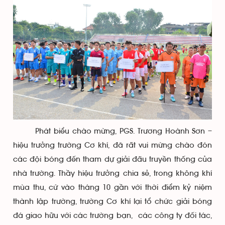
Phát biểu chào mừng, PGS. Trương Hoành Sơn –
hiệu trưởng trường Cơ khí, đã rất vui mừng chào đón
các đội bóng đến tham dự giải đấu truyền thống của
nhà trường. Thầy hiệu trưởng chia sẻ, trong không khí
mùa thu, cứ vào tháng 10 gần với thời điểm kỷ niệm
thành lập trường, trường Cơ khí lại tổ chức giải bóng
đá giao hữu với các trường bạn, các công ty đối tác,