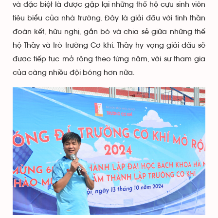
và đặc biệt là được gặp lại những thế hệ cựu sinh viên
tiêu biểu của nhà trường. Đây là giải đấu với tinh thần
đoàn kết, hữu nghị, gắn bó và chia sẻ giữa những thế
hệ Thầy và trò trường Cơ khí. Thầy hy vọng giải đấu sẽ
được tiếp tục mở rộng theo từng năm, với sự tham gia
của càng nhiều đội bóng hơn nữa.