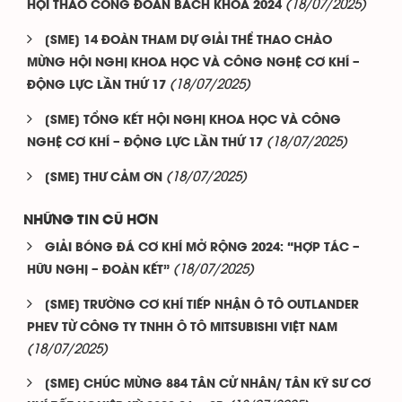
(18/07/2025)
HỘI THAO CÔNG ĐOÀN BÁCH KHOA 2024
[SME] 14 ĐOÀN THAM DỰ GIẢI THỂ THAO CHÀO
MỪNG HỘI NGHỊ KHOA HỌC VÀ CÔNG NGHỆ CƠ KHÍ –
(18/07/2025)
ĐỘNG LỰC LẦN THỨ 17
[SME] TỔNG KẾT HỘI NGHỊ KHOA HỌC VÀ CÔNG
(18/07/2025)
NGHỆ CƠ KHÍ – ĐỘNG LỰC LẦN THỨ 17
(18/07/2025)
[SME] THƯ CẢM ƠN
NHỮNG TIN CŨ HƠN
GIẢI BÓNG ĐÁ CƠ KHÍ MỞ RỘNG 2024: “HỢP TÁC –
(18/07/2025)
HỮU NGHỊ – ĐOÀN KẾT”
[SME] TRƯỜNG CƠ KHÍ TIẾP NHẬN Ô TÔ OUTLANDER
PHEV TỪ CÔNG TY TNHH Ô TÔ MITSUBISHI VIỆT NAM
(18/07/2025)
[SME] CHÚC MỪNG 884 TÂN CỬ NHÂN/ TÂN KỸ SƯ CƠ