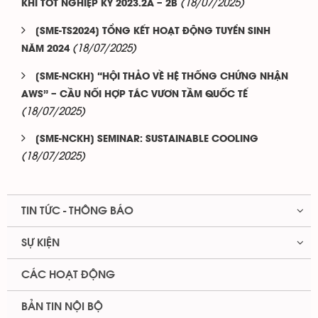
(18/07/2025)
KHÍ TỐT NGHIỆP KỲ 2023.2A – 2B
[SME-TS2024] TỔNG KẾT HOẠT ĐỘNG TUYỂN SINH
(18/07/2025)
NĂM 2024
[SME-NCKH] “HỘI THẢO VỀ HỆ THỐNG CHỨNG NHẬN
AWS” – CẦU NỐI HỢP TÁC VƯƠN TẦM QUỐC TẾ
(18/07/2025)
[SME-NCKH] SEMINAR: SUSTAINABLE COOLING
(18/07/2025)
TIN TỨC - THÔNG BÁO
SỰ KIỆN
CÁC HOẠT ĐỘNG
BẢN TIN NỘI BỘ