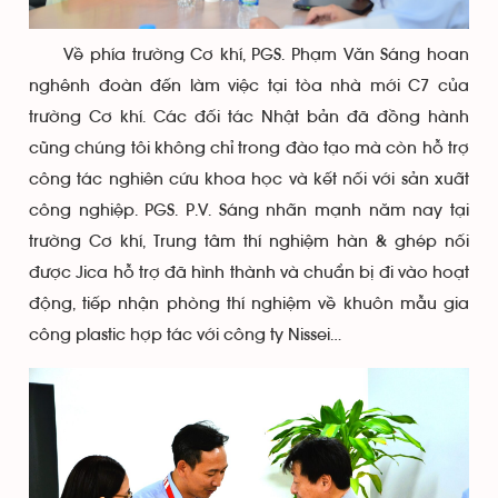
Về phía trường Cơ khí, PGS. Phạm Văn Sáng hoan
nghênh đoàn đến làm việc tại tòa nhà mới C7 của
trường Cơ khí. Các đối tác Nhật bản đã đồng hành
cũng chúng tôi không chỉ trong đào tạo mà còn hỗ trợ
công tác nghiên cứu khoa học và kết nối với sản xuất
công nghiệp. PGS. P.V. Sáng nhấn mạnh năm nay tại
trường Cơ khí, Trung tâm thí nghiệm hàn & ghép nối
được Jica hỗ trợ đã hình thành và chuẩn bị đi vào hoạt
động, tiếp nhận phòng thí nghiệm về khuôn mẫu gia
công plastic hợp tác với công ty Nissei…