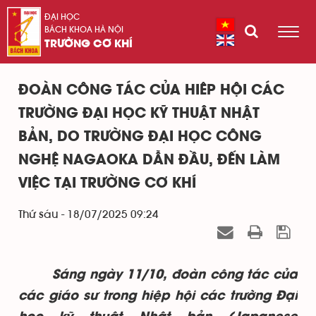
ĐẠI HỌC
BÁCH KHOA HÀ NỘI
TRƯỜNG CƠ KHÍ
ĐOÀN CÔNG TÁC CỦA HIÊP HỘI CÁC
TRƯỜNG ĐẠI HỌC KỸ THUẬT NHẬT
BẢN, DO TRƯỜNG ĐẠI HỌC CÔNG
NGHỆ NAGAOKA DẪN ĐẦU, ĐẾN LÀM
VIỆC TẠI TRƯỜNG CƠ KHÍ
Thứ sáu - 18/07/2025 09:24
Sáng ngày 11/10, đoàn công tác của
các giáo sư trong hiệp hội các trường Đại