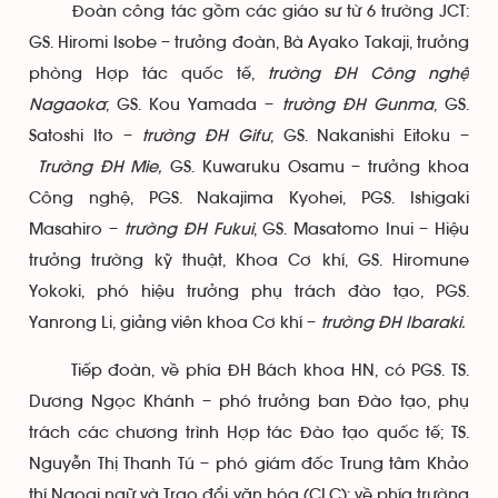
Đoàn công tác gồm các giáo sư từ 6 trường JCT:
GS. Hiromi Isobe – trưởng đoàn, Bà Ayako Takaji, trưởng
phòng Hợp tác quốc tế,
trường ĐH Công nghệ
Nagaoka
; GS. Kou Yamada –
trường ĐH Gunma
, GS.
Satoshi Ito –
trường ĐH Gifu
; GS. Nakanishi Eitoku –
Trường ĐH Mie,
GS. Kuwaruku Osamu – trưởng khoa
Công nghệ, PGS. Nakajima Kyohei, PGS. Ishigaki
Masahiro –
trường ĐH Fukui
, GS. Masatomo Inui – Hiệu
trưởng trường kỹ thuật, Khoa Cơ khí, GS. Hiromune
Yokoki, phó hiệu trưởng phụ trách đào tạo, PGS.
Yanrong Li, giảng viên khoa Cơ khí –
trường ĐH Ibaraki.
Tiếp đoàn, về phía ĐH Bách khoa HN, có PGS. TS.
Dương Ngọc Khánh – phó trưởng ban Đào tạo, phụ
trách các chương trình Hợp tác Đào tạo quốc tế; TS.
Nguyễn Thị Thanh Tú – phó giám đốc Trung tâm Khảo
thí Ngoại ngữ và Trao đổi văn hóa (CLC); về phía trường