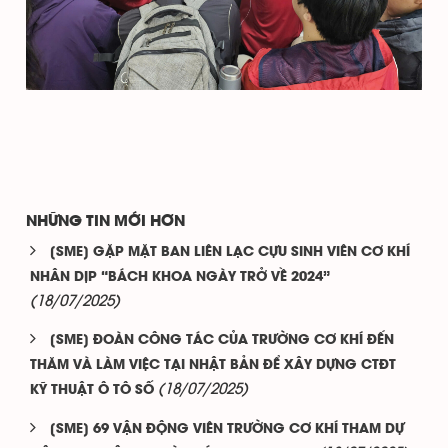
NHỮNG TIN MỚI HƠN
[SME] GẶP MẶT BAN LIÊN LẠC CỰU SINH VIÊN CƠ KHÍ
NHÂN DỊP “BÁCH KHOA NGÀY TRỞ VỀ 2024”
(18/07/2025)
[SME] ĐOÀN CÔNG TÁC CỦA TRƯỜNG CƠ KHÍ ĐẾN
THĂM VÀ LÀM VIỆC TẠI NHẬT BẢN ĐỂ XÂY DỰNG CTĐT
(18/07/2025)
KỸ THUẬT Ô TÔ SỐ
[SME] 69 VẬN ĐỘNG VIÊN TRƯỜNG CƠ KHÍ THAM DỰ