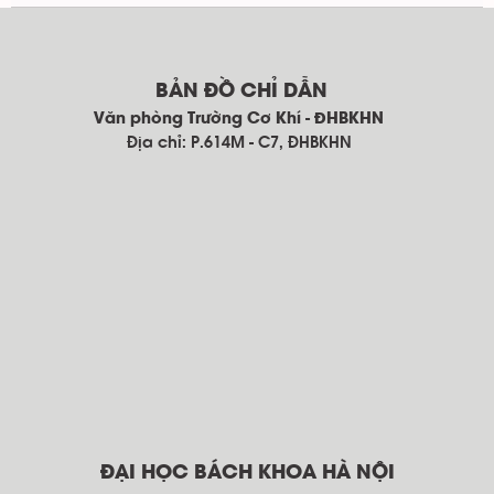
BẢN ĐỒ CHỈ DẪN
Văn phòng Trường Cơ Khí - ĐHBKHN
Địa chỉ: P.614M - C7, ĐHBKHN
ĐẠI HỌC BÁCH KHOA HÀ NỘI