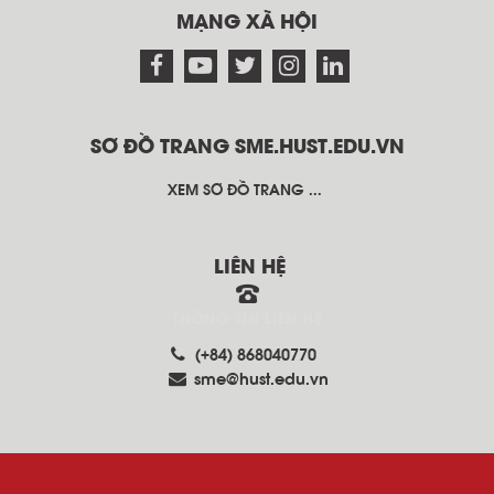
MẠNG XÃ HỘI
SƠ ĐỒ TRANG SME.HUST.EDU.VN
XEM SƠ ĐỒ TRANG ...
LIÊN HỆ
THÔNG TIN LIÊN HỆ
(+84) 868040770
sme@hust.edu.vn