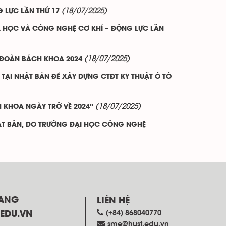
(18/07/2025)
 LỰC LẦN THỨ 17
A HỌC VÀ CÔNG NGHỆ CƠ KHÍ – ĐỘNG LỰC LẦN
(18/07/2025)
 ĐOÀN BÁCH KHOA 2024
TẠI NHẬT BẢN ĐỂ XÂY DỰNG CTĐT KỸ THUẬT Ô TÔ
(18/07/2025)
H KHOA NGÀY TRỞ VỀ 2024”
ẬT BẢN, DO TRƯỜNG ĐẠI HỌC CÔNG NGHỆ
RANG
LIÊN HỆ
(+84) 868040770
.EDU.VN
sme@hust.edu.vn