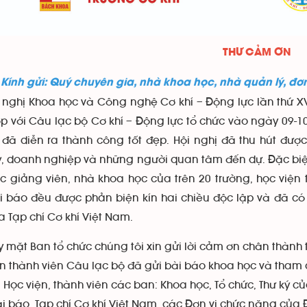
THƯ CẢM ƠN
h gửi: Quý chuyên gia, nhà khoa học, nhà quản lý, đơn v
hị Khoa học và Công nghệ Cơ khí – Động lực lần thứ XVI
ợp với Câu lạc bộ Cơ khí – Động lực tổ chức vào ngày 09-1
 đã diễn ra thành công tốt đẹp. Hội nghị đã thu hút đượ
ý, doanh nghiệp và những người quan tâm đến dự. Đặc biệ
c giảng viên, nhà khoa học của trên 20 trường, học viện 
i báo đều được phản biện kín hai chiều độc lập và đã có 
a Tạp chí Cơ khí Việt Nam.
ặt Ban tổ chức chúng tôi xin gửi lời cảm ơn chân thành t
ện thành viên Câu lạc bộ đã gửi bài báo khoa học và tham 
 Học viện, thành viên các ban: Khoa học, Tổ chức, Thư ký 
i báo, Tạp chí Cơ khí Việt Nam, các Đơn vị chức năng của Đ