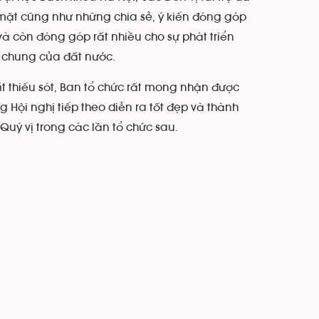
mặt cũng như những chia sẻ, ý kiến đóng góp
à còn đóng góp rất nhiều cho sự phát triển
n chung của đất nước.
t thiếu sót, Ban tổ chức rất mong nhận được
 Hội nghị tiếp theo diễn ra tốt đẹp và thành
uý vị trong các lần tổ chức sau.