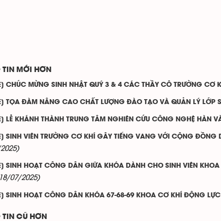
 TIN MỚI HƠN
E] CHÚC MỪNG SINH NHẬT QUÝ 3 & 4 CÁC THẦY CÔ TRƯỜNG CƠ K
E] TỌA ĐÀM NÂNG CAO CHẤT LƯỢNG ĐÀO TẠO VÀ QUẢN LÝ LỚP S
E] LỄ KHÁNH THÀNH TRUNG TÂM NGHIÊN CỨU CÔNG NGHỆ HÀN V
E] SINH VIÊN TRƯỜNG CƠ KHÍ GÂY TIẾNG VANG VỚI CỘNG ĐỒNG 
/2025)
E] SINH HOẠT CÔNG DÂN GIỮA KHÓA DÀNH CHO SINH VIÊN KHO
18/07/2025)
E] SINH HOẠT CÔNG DÂN KHÓA 67-68-69 KHOA CƠ KHÍ ĐỘNG LỰC 
 TIN CŨ HƠN