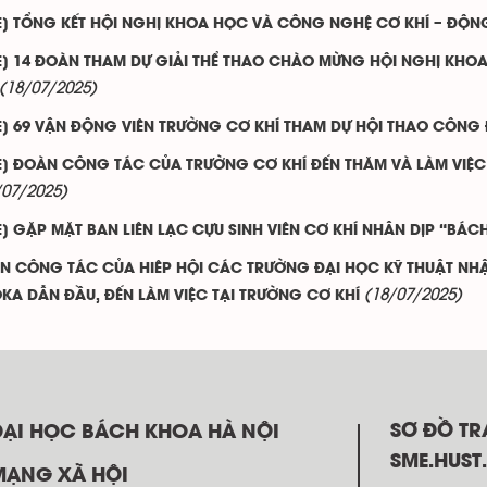
E] TỔNG KẾT HỘI NGHỊ KHOA HỌC VÀ CÔNG NGHỆ CƠ KHÍ – ĐỘNG
E] 14 ĐOÀN THAM DỰ GIẢI THỂ THAO CHÀO MỪNG HỘI NGHỊ KHO
(18/07/2025)
E] 69 VẬN ĐỘNG VIÊN TRƯỜNG CƠ KHÍ THAM DỰ HỘI THAO CÔNG
E] ĐOÀN CÔNG TÁC CỦA TRƯỜNG CƠ KHÍ ĐẾN THĂM VÀ LÀM VIỆC 
/07/2025)
E] GẶP MẶT BAN LIÊN LẠC CỰU SINH VIÊN CƠ KHÍ NHÂN DỊP “BÁC
N CÔNG TÁC CỦA HIÊP HỘI CÁC TRƯỜNG ĐẠI HỌC KỸ THUẬT NH
(18/07/2025)
A DẪN ĐẦU, ĐẾN LÀM VIỆC TẠI TRƯỜNG CƠ KHÍ
SƠ ĐỒ T
ĐẠI HỌC BÁCH KHOA HÀ NỘI
SME.HUST
MẠNG XÃ HỘI