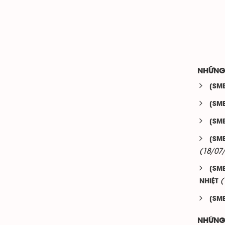
NHỮNG
[SM
[SM
[SM
[SM
(18/07
[SM
(
NHIỆT
[SM
NHỮNG