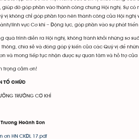
, giúp đỡ góp phần vào thành công chung Hội nghị. Sự có 
ý vị không chỉ góp phần tạo nên thành công của Hội nghị v
ành/lĩnh vực Cơ khí – Động lực, góp phần vào sự phát triể
quá trình diễn ra Hội nghị, không tránh khỏi những sơ suấ
thông, chia sẻ và đóng góp ý kiến của các Quý vị để những
ơn và mong tiếp tục nhận được sự quan tâm và hỗ trợ của Q
trọng cảm ơn!
AN TỔ CHỨC
RƯỞNG TRƯỜNG CƠ KHÍ
 Trương Hoành Sơn
m ơn HN CKĐL 17.pdf