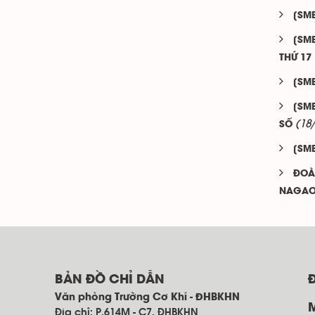
[SM
[SM
THỨ 17
[SM
[SM
(18
SỐ
[SM
ĐOÀ
NAGAOK
BẢN ĐỒ CHỈ DẪN
Văn phòng Trường Cơ Khí - ĐHBKHN
Địa chỉ: P.614M - C7, ĐHBKHN