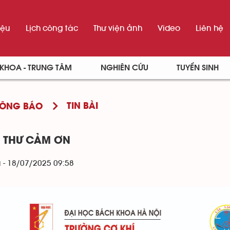
iệu
Lịch công tác
Thư viện ảnh
Video
Liên hệ
KHOA - TRUNG TÂM
NGHIÊN CỨU
TUYỂN SINH
TIN BÀI
THÔNG BÁO
] THƯ CẢM ƠN
 - 18/07/2025 09:58