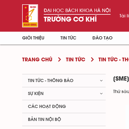
ĐẠI HỌC BÁCH KHOA HÀ NỘI
Tài l
TRƯỜNG CƠ KHÍ
GIỚI THIỆU
TIN TỨC
ĐÀO TẠO
TRANG CHỦ
TIN TỨC
TIN TỨC - 
[SME
TIN TỨC - THÔNG BÁO
Thứ sáu
SỰ KIỆN
CÁC HOẠT ĐỘNG
BẢN TIN NỘI BỘ