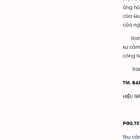
ủng hộ
của Qu
của ng
Trong 
sự cảm 
công h
Trân 
TM. B
HIỆU T
PGS.TS
Thư cả