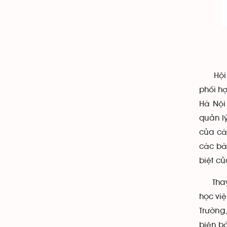
Kín
Hội ng
phối h
Hà Nội
quản l
của cá
các bà
biệt củ
Thay m
học vi
Trường,
biện bà