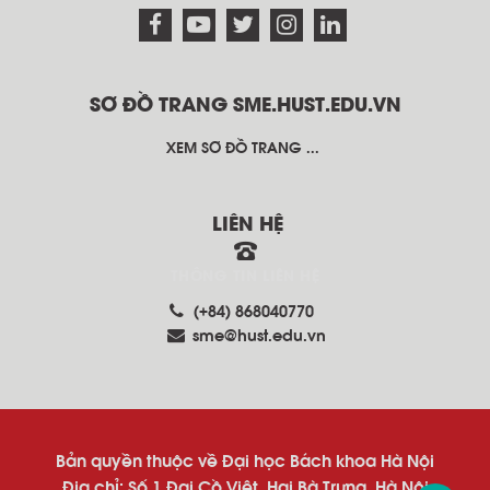
SƠ ĐỒ TRANG SME.HUST.EDU.VN
XEM SƠ ĐỒ TRANG ...
LIÊN HỆ
THÔNG TIN LIÊN HỆ
(+84) 868040770
sme@hust.edu.vn
Bản quyền thuộc về Đại học Bách khoa Hà Nội
Địa chỉ: Số 1 Đại Cồ Việt, Hai Bà Trưng, Hà Nội