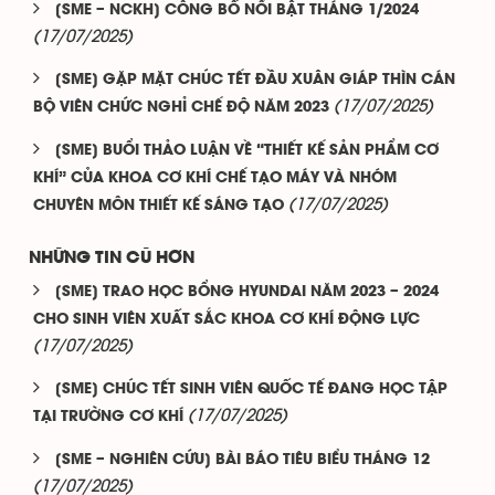
[SME – NCKH] CÔNG BỐ NỔI BẬT THÁNG 1/2024
(17/07/2025)
[SME] GẶP MẶT CHÚC TẾT ĐẦU XUÂN GIÁP THÌN CÁN
(17/07/2025)
BỘ VIÊN CHỨC NGHỈ CHẾ ĐỘ NĂM 2023
[SME] BUỔI THẢO LUẬN VỀ “THIẾT KẾ SẢN PHẨM CƠ
KHÍ” CỦA KHOA CƠ KHÍ CHẾ TẠO MÁY VÀ NHÓM
(17/07/2025)
CHUYÊN MÔN THIẾT KẾ SÁNG TẠO
NHỮNG TIN CŨ HƠN
[SME] TRAO HỌC BỔNG HYUNDAI NĂM 2023 – 2024
CHO SINH VIÊN XUẤT SẮC KHOA CƠ KHÍ ĐỘNG LỰC
(17/07/2025)
[SME] CHÚC TẾT SINH VIÊN QUỐC TẾ ĐANG HỌC TẬP
(17/07/2025)
TẠI TRƯỜNG CƠ KHÍ
[SME – NGHIÊN CỨU] BÀI BÁO TIÊU BIỂU THÁNG 12
(17/07/2025)