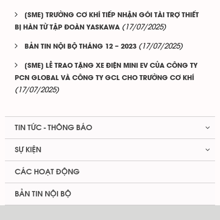
[SME] TRƯỜNG CƠ KHÍ TIẾP NHẬN GÓI TÀI TRỢ THIẾT
(17/07/2025)
BỊ HÀN TỪ TẬP ĐOÀN YASKAWA
(17/07/2025)
BẢN TIN NỘI BỘ THÁNG 12 – 2023
[SME] LỄ TRAO TẶNG XE ĐIỆN MINI EV CỦA CÔNG TY
PCN GLOBAL VÀ CÔNG TY GCL CHO TRƯỜNG CƠ KHÍ
(17/07/2025)
TIN TỨC - THÔNG BÁO
SỰ KIỆN
CÁC HOẠT ĐỘNG
BẢN TIN NỘI BỘ