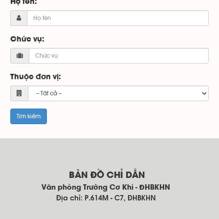
Họ tên:
Chức vụ:
Thuộc đơn vị:
BẢN ĐỒ CHỈ DẪN
Văn phòng Trường Cơ Khí - ĐHBKHN
Địa chỉ: P.614M - C7, ĐHBKHN