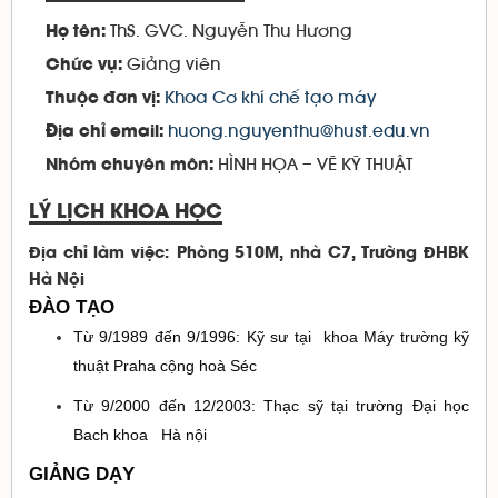
ThS. GVC. Nguyễn Thu Hương
Họ tên:
Giảng viên
Chức vụ:
Khoa Cơ khí chế tạo máy
Thuộc đơn vị:
huong.nguyenthu@hust.edu.vn
Địa chỉ email:
HÌNH HỌA – VẼ KỸ THUẬT
Nhóm chuyên môn:
LÝ LỊCH KHOA HỌC
Địa chỉ làm việc:
Phòng 510M, nhà C7, Trường ĐHBK
Hà Nội
ĐÀO TẠO
Từ 9/1989 đến 9/1996: Kỹ sư tại khoa Máy trường kỹ
thuật Praha cộng hoà Séc
Từ 9/2000 đến 12/2003: Thạc sỹ tại trường Đại học
Bach khoa Hà nội
GIẢNG DẠY