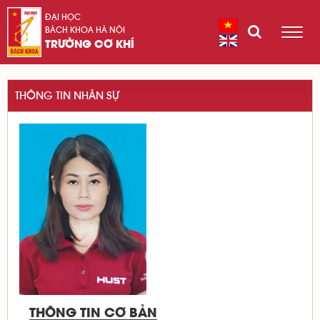
ĐẠI HỌC
BÁCH KHOA HÀ NỘI
TRƯỜNG CƠ KHÍ
THÔNG TIN NHÂN SỰ
THÔNG TIN CƠ BẢN