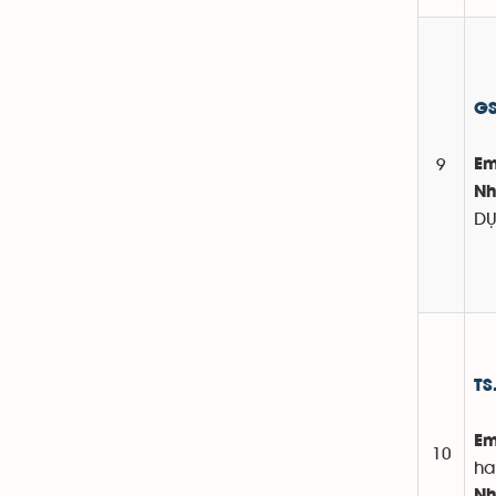
GS
9
Em
Nh
D
TS
Em
10
ha