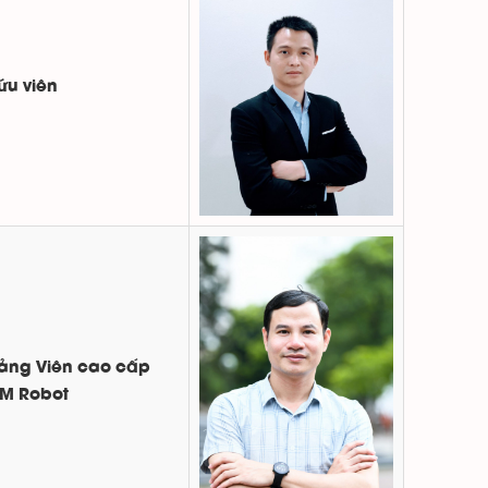
ứu viên
iảng Viên cao cấp
M Robot