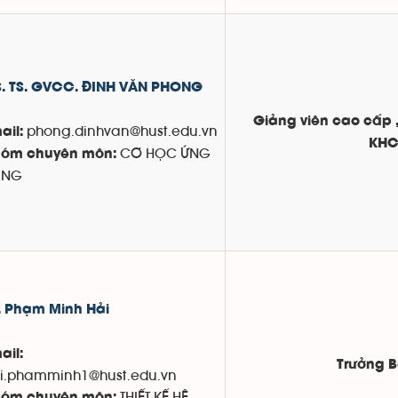
. TS. GVCC. ĐINH VĂN PHONG
Giảng viên cao cấp ,
phong.dinhvan@hust.edu.vn
ail:
KH
CƠ HỌC ỨNG
óm chuyên môn:
ỤNG
. Phạm Minh Hải
ail:
Trưởng 
i.phamminh1@hust.edu.vn
THIẾT KẾ HỆ