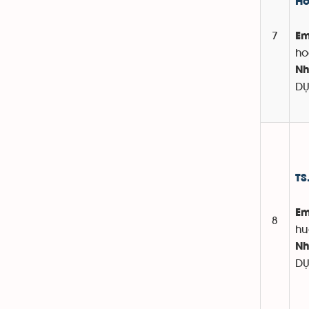
H
7
Em
ho
Nh
D
TS
Em
8
hu
Nh
D