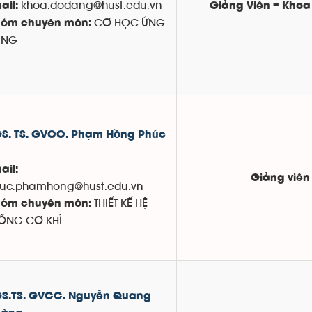
khoa.dodang@hust.edu.vn
ail:
Giảng Viên – Khoa
CƠ HỌC ỨNG
óm chuyên môn:
ỤNG
S. TS. GVCC. Phạm Hồng Phúc
ail:
Giảng viên
uc.phamhong@hust.edu.vn
THIẾT KẾ HỆ
óm chuyên môn:
ỐNG CƠ KHÍ
S.TS. GVCC. Nguyễn Quang