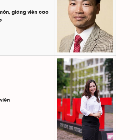
ôn, giảng viên cao
p
viên