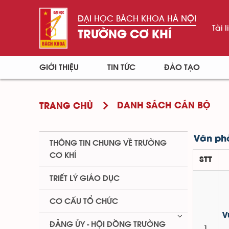
ĐẠI HỌC BÁCH KHOA HÀ NỘI
Tài l
TRƯỜNG CƠ KHÍ
GIỚI THIỆU
TIN TỨC
ĐÀO TẠO
DANH SÁCH CÁN BỘ
TRANG CHỦ
Văn ph
THÔNG TIN CHUNG VỀ TRƯỜNG
CƠ KHÍ
STT
TRIẾT LÝ GIÁO DỤC
CƠ CẤU TỔ CHỨC
V
ĐẢNG ỦY - HỘI ĐỒNG TRƯỜNG
1