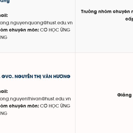
oàng
Trưởng nhóm chuyên m
ail:
cấ
ang.nguyenquang@hust.edu.vn
CƠ HỌC ỨNG
óm chuyên môn:
ỤNG
. GVC. NGUYỄN THỊ VÂN HƯƠNG
ail:
Giảng 
ong.nguyenthivan@hust.edu.vn
CƠ HỌC ỨNG
óm chuyên môn:
ỤNG