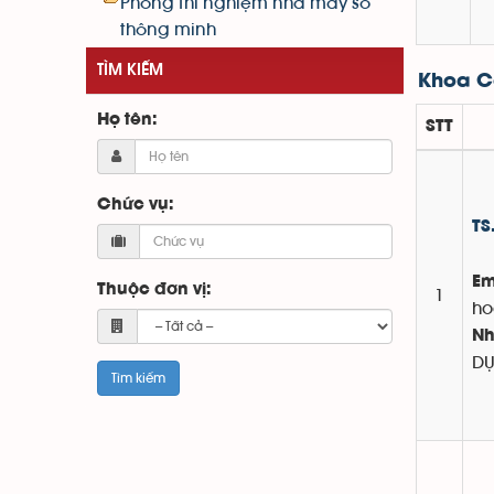
Phòng thí nghiệm nhà máy số
thông minh
TÌM KIẾM
Khoa Cơ
Họ tên:
STT
Chức vụ:
TS
Em
Thuộc đơn vị:
1
ho
Nh
D