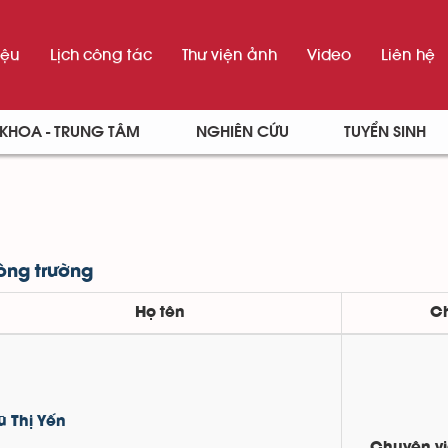
iệu
Lịch công tác
Thư viện ảnh
Video
Liên hệ
KHOA - TRUNG TÂM
NGHIÊN CỨU
TUYỂN SINH
òng trường
Họ tên
C
ũ Thị Yến