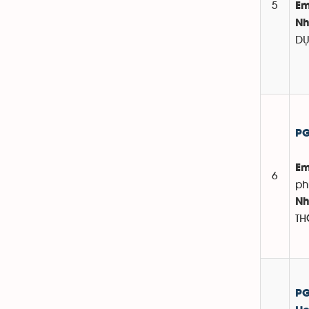
5
Em
Nh
D
PG
Em
6
ph
Nh
TH
PG