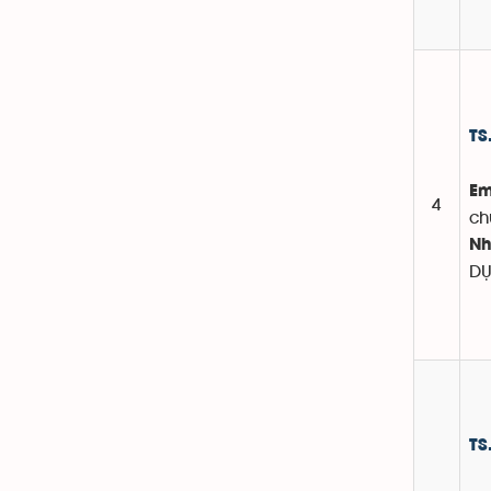
TS
Em
4
ch
Nh
D
TS