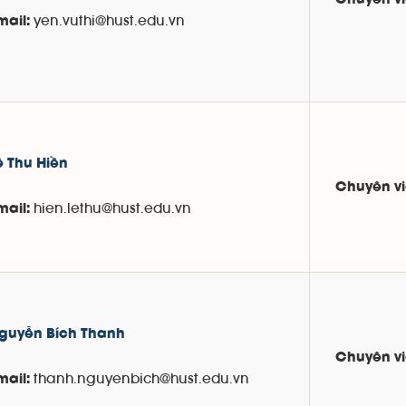
Chuyên v
yen.vuthi@hust.edu.vn
mail:
ê Thu Hiền
Chuyên v
hien.lethu@hust.edu.vn
mail:
guyễn Bích Thanh
Chuyên v
thanh.nguyenbich@hust.edu.vn
mail: