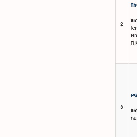
Th
Em
2
lo
Nh
TH
PG
3
Em
hu