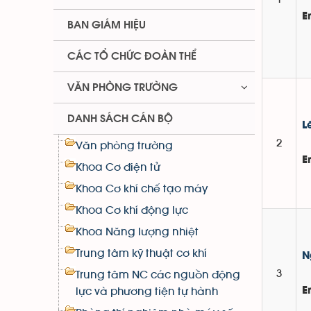
E
BAN GIÁM HIỆU
CÁC TỔ CHỨC ĐOÀN THỂ
VĂN PHÒNG TRƯỜNG
DANH SÁCH CÁN BỘ
L
2
Văn phòng trường
E
Khoa Cơ điện tử
Khoa Cơ khí chế tạo máy
Khoa Cơ khí động lực
Khoa Năng lượng nhiệt
Trung tâm kỹ thuật cơ khí
N
3
Trung tâm NC các nguồn động
lực và phương tiện tự hành
E