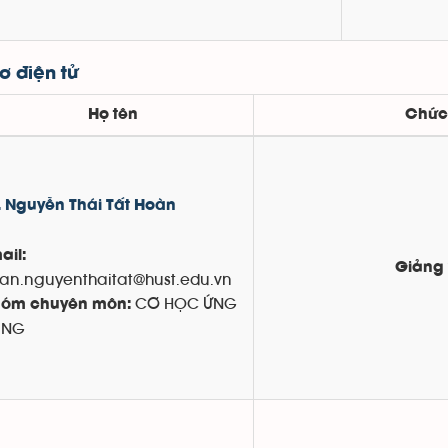
 điện tử
Họ tên
Chức
. Nguyễn Thái Tất Hoàn
ail:
Giảng 
an.nguyenthaitat@hust.edu.vn
CƠ HỌC ỨNG
óm chuyên môn:
ỤNG