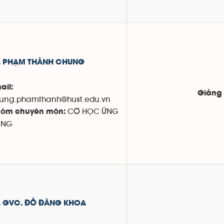
. PHẠM THÀNH CHUNG
ail:
Giảng 
ung.phamthanh@hust.edu.vn
CƠ HỌC ỨNG
óm chuyên môn:
ỤNG
. GVC. ĐỖ ĐĂNG KHOA