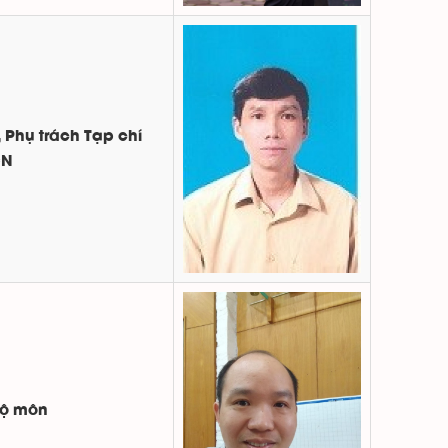
 Phụ trách Tạp chí
CN
Bộ môn