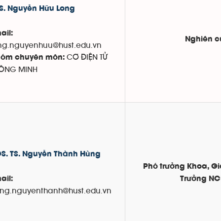
S. Nguyễn Hữu Long
ail:
Nghiên c
ng.nguyenhuu@hust.edu.vn
CƠ ĐIỆN TỬ
óm chuyên môn:
ÔNG MINH
S. TS. Nguyễn Thành Hùng
Phó trưởng Khoa, G
ail:
Trưởng NC
ng.nguyenthanh@hust.edu.vn