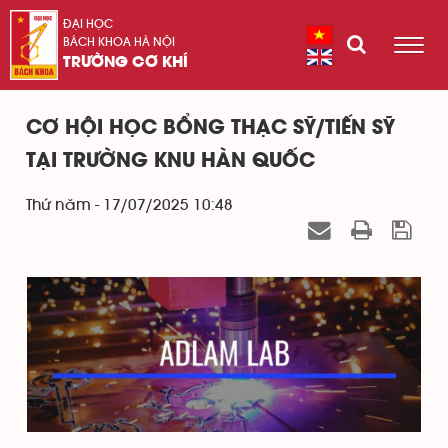
ĐẠI HỌC
BÁCH KHOA HÀ NỘI
TRƯỜNG CƠ KHÍ
CƠ HỘI HỌC BỔNG THẠC SỸ/TIẾN SỸ
TẠI TRƯỜNG KNU HÀN QUỐC
Thứ năm - 17/07/2025 10:48