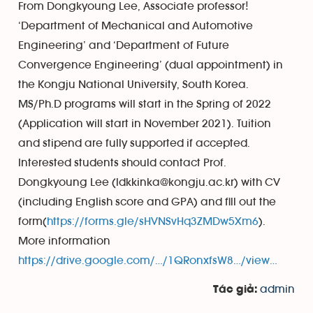
From Dongkyoung Lee, Associate professor!
‘Department of Mechanical and Automotive
Engineering’ and ‘Department of Future
Convergence Engineering’ (dual appointment) in
the Kongju National University, South Korea.
MS/Ph.D programs will start in the Spring of 2022
(Application will start in November 2021). Tuition
and stipend are fully supported if accepted.
Interested students should contact Prof.
Dongkyoung Lee (ldkkinka@kongju.ac.kr) with CV
(including English score and GPA) and fill out the
form(
https://forms.gle/sHVNSvHq3ZMDw5Xm6
).
More information
https://drive.google.com/…/1QRonxfsW8…/view…
admin
Tác giả: