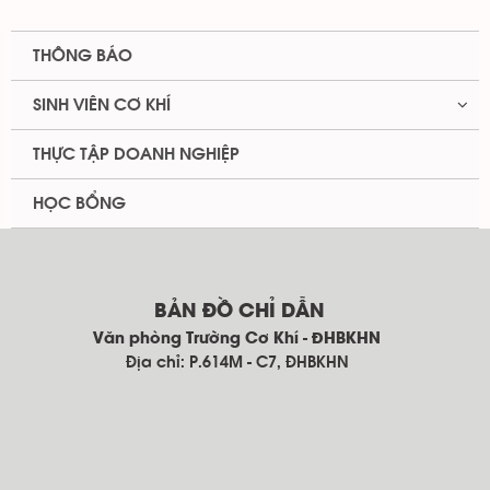
THÔNG BÁO
SINH VIÊN CƠ KHÍ
THỰC TẬP DOANH NGHIỆP
HỌC BỔNG
BẢN ĐỒ CHỈ DẪN
Văn phòng Trường Cơ Khí - ĐHBKHN
Địa chỉ: P.614M - C7, ĐHBKHN