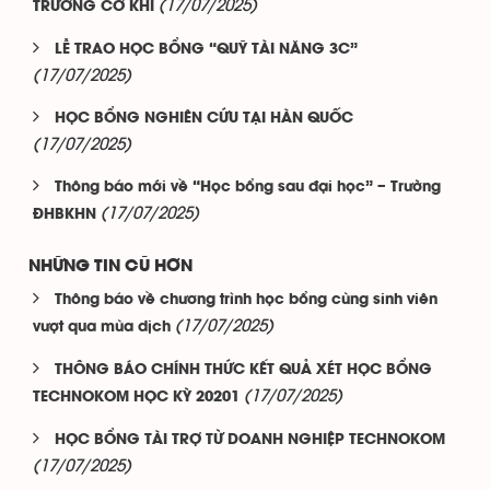
(17/07/2025)
TRƯỜNG CƠ KHÍ
LỄ TRAO HỌC BỔNG “QUỸ TÀI NĂNG 3C”
(17/07/2025)
HỌC BỔNG NGHIÊN CỨU TẠI HÀN QUỐC
(17/07/2025)
Thông báo mới về “Học bổng sau đại học” – Trường
(17/07/2025)
ĐHBKHN
NHỮNG TIN CŨ HƠN
Thông báo về chương trình học bổng cùng sinh viên
(17/07/2025)
vượt qua mùa dịch
THÔNG BÁO CHÍNH THỨC KẾT QUẢ XÉT HỌC BỔNG
(17/07/2025)
TECHNOKOM HỌC KỲ 20201
HỌC BỔNG TÀI TRỢ TỪ DOANH NGHIỆP TECHNOKOM
(17/07/2025)