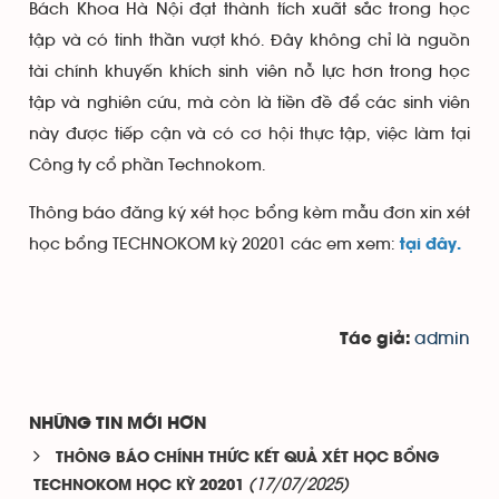
Bách Khoa Hà Nội đạt thành tích xuất sắc trong học
tập và có tinh thần vượt khó. Đây không chỉ là nguồn
tài chính khuyến khích sinh viên nỗ lực hơn trong học
tập và nghiên cứu, mà còn là tiền đề để các sinh viên
này được tiếp cận và có cơ hội thực tập, việc làm tại
Công ty cổ phần Technokom.
Thông báo đăng ký xét học bổng kèm mẫu đơn xin xét
học bổng TECHNOKOM kỳ 20201 các em xem:
tại đây.
admin
Tác giả:
NHỮNG TIN MỚI HƠN
THÔNG BÁO CHÍNH THỨC KẾT QUẢ XÉT HỌC BỔNG
(17/07/2025)
TECHNOKOM HỌC KỲ 20201