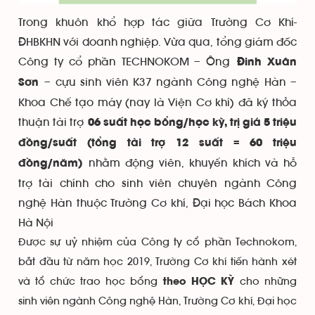
Trong khuôn khổ hợp tác giữa Trường Cơ Khí-
ĐHBKHN với doanh nghiệp. Vừa qua, tổng giám đốc
Công ty cổ phần TECHNOKOM – Ông
Đinh Xuân
– cựu sinh viên K37 ngành Công nghệ Hàn –
Sơn
Khoa Chế tạo máy (nay là Viện Cơ khí) đã ký thỏa
thuận tài trợ
06 suất học bổng/học kỳ, trị giá 5 triệu
đồng/suất (tổng tài trợ 12 suất = 60 triệu
nhằm động viên, khuyến khích và hỗ
đồng/năm)
trợ tài chính cho sinh viên chuyên ngành Công
nghệ Hàn thuộc Trường Cơ khí, Đại học Bách Khoa
Hà Nội
Được sự uỷ nhiệm của Công ty cổ phần Technokom,
bắt đầu từ năm học 2019, Trường Cơ khí tiến hành xét
và tổ chức trao học bổng
cho những
theo HỌC KỲ
sinh viên ngành Công nghệ Hàn, Trường Cơ khí, Đại học