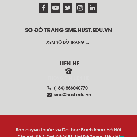
SƠ ĐỒ TRANG SME.HUST.EDU.VN
XEM SƠ ĐỒ TRANG ...
LIÊN HỆ
THÔNG TIN LIÊN HỆ
(+84) 868040770
sme@hust.edu.vn
Bản quyền thuộc về Đại học Bách khoa Hà Nội